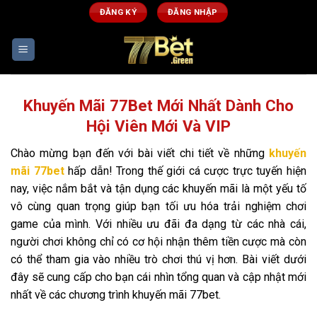
Bỏ
ĐĂNG KÝ
ĐĂNG NHẬP
qua
nội
dung
Khuyến Mãi 77Bet Mới Nhất Dành Cho
Hội Viên Mới Và VIP
Chào mừng bạn đến với bài viết chi tiết về những
khuyến
mãi 77bet
hấp dẫn! Trong thế giới cá cược trực tuyến hiện
nay, việc nắm bắt và tận dụng các khuyến mãi là một yếu tố
vô cùng quan trọng giúp bạn tối ưu hóa trải nghiệm chơi
game của mình. Với nhiều ưu đãi đa dạng từ các nhà cái,
người chơi không chỉ có cơ hội nhận thêm tiền cược mà còn
có thể tham gia vào nhiều trò chơi thú vị hơn. Bài viết dưới
đây sẽ cung cấp cho bạn cái nhìn tổng quan và cập nhật mới
nhất về các chương trình khuyến mãi 77bet.