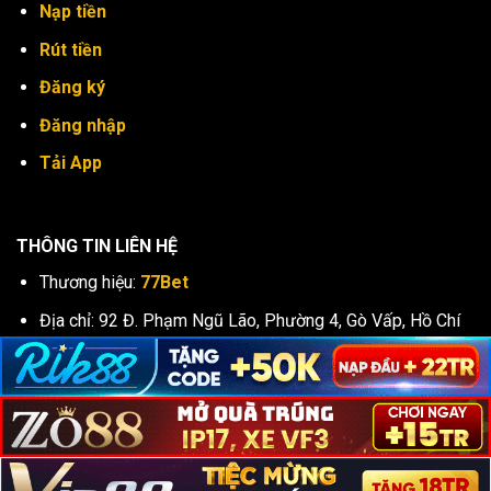
Nạp tiền
Rút tiền
Đăng ký
Đăng nhập
Tải App
THÔNG TIN LIÊN HỆ
Thương hiệu:
77Bet
Địa chỉ: 92 Đ. Phạm Ngũ Lão, Phường 4, Gò Vấp, Hồ Chí
Minh, Việt Nam
Sđt: 0901958216
Email:
contact@aatravel.co.com