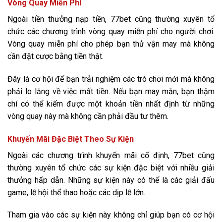
Vòng Quay Miễn Phí
Ngoài tiền thưởng nạp tiền, 77bet cũng thường xuyên tổ
chức các chương trình vòng quay miễn phí cho người chơi.
Vòng quay miễn phí cho phép bạn thử vận may mà không
cần đặt cược bằng tiền thật.
Đây là cơ hội để bạn trải nghiệm các trò chơi mới mà không
phải lo lắng về việc mất tiền. Nếu bạn may mắn, bạn thậm
chí có thể kiếm được một khoản tiền nhất định từ những
vòng quay này mà không cần phải đầu tư thêm.
Khuyến Mãi Đặc Biệt Theo Sự Kiện
Ngoài các chương trình khuyến mãi cố định, 77bet cũng
thường xuyên tổ chức các sự kiện đặc biệt với nhiều giải
thưởng hấp dẫn. Những sự kiện này có thể là các giải đấu
game, lễ hội thể thao hoặc các dịp lễ lớn.
Tham gia vào các sự kiện này không chỉ giúp bạn có cơ hội