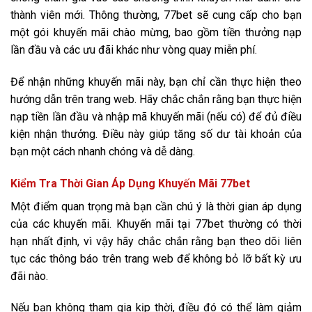
thành viên mới. Thông thường, 77bet sẽ cung cấp cho bạn
một gói khuyến mãi chào mừng, bao gồm tiền thưởng nạp
lần đầu và các ưu đãi khác như vòng quay miễn phí.
Để nhận những khuyến mãi này, bạn chỉ cần thực hiện theo
hướng dẫn trên trang web. Hãy chắc chắn rằng bạn thực hiện
nạp tiền lần đầu và nhập mã khuyến mãi (nếu có) để đủ điều
kiện nhận thưởng. Điều này giúp tăng số dư tài khoản của
bạn một cách nhanh chóng và dễ dàng.
Kiểm Tra Thời Gian Áp Dụng Khuyến Mãi 77bet
Một điểm quan trọng mà bạn cần chú ý là thời gian áp dụng
của các khuyến mãi. Khuyến mãi tại 77bet thường có thời
hạn nhất định, vì vậy hãy chắc chắn rằng bạn theo dõi liên
tục các thông báo trên trang web để không bỏ lỡ bất kỳ ưu
đãi nào.
Nếu bạn không tham gia kịp thời, điều đó có thể làm giảm