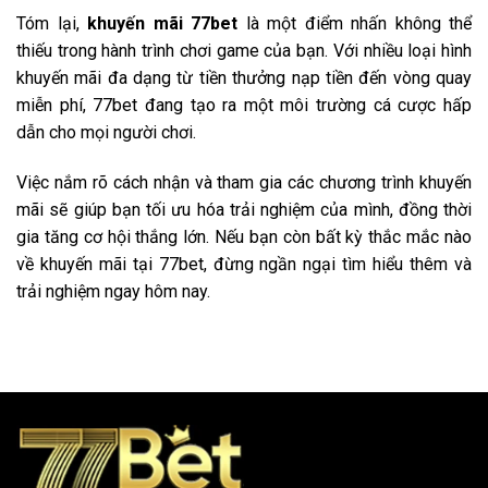
Tóm lại,
khuyến mãi 77bet
là một điểm nhấn không thể
thiếu trong hành trình chơi game của bạn. Với nhiều loại hình
khuyến mãi đa dạng từ tiền thưởng nạp tiền đến vòng quay
miễn phí, 77bet đang tạo ra một môi trường cá cược hấp
dẫn cho mọi người chơi.
Việc nắm rõ cách nhận và tham gia các chương trình khuyến
mãi sẽ giúp bạn tối ưu hóa trải nghiệm của mình, đồng thời
gia tăng cơ hội thắng lớn. Nếu bạn còn bất kỳ thắc mắc nào
về khuyến mãi tại 77bet, đừng ngần ngại tìm hiểu thêm và
trải nghiệm ngay hôm nay.