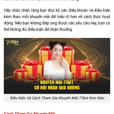
Hãy chắc chắn rằng bạn đọc kỹ các điều khoản và điều kiện
kèm theo mỗi khuyến mãi để hiểu rõ hơn về cách thức hoạt
động. Nếu bạn không đáp ứng được các yêu cầu này, bạn có
thể không đủ điều kiện để nhận thưởng.
Điều Kiện Và Cách Tham Gia Khuyến Mãi 77bet Đơn Giản
Cách Tham Gia Khuyến Mãi