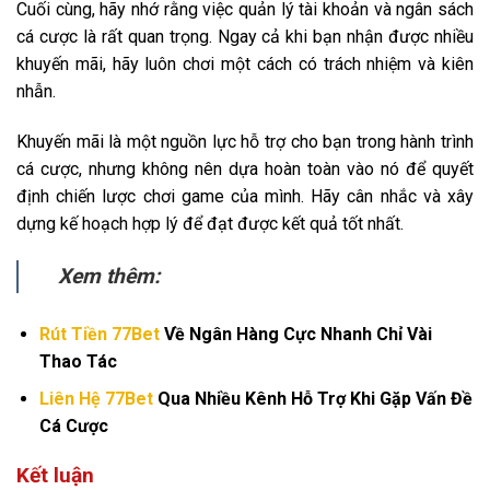
Cuối cùng, hãy nhớ rằng việc quản lý tài khoản và ngân sách
cá cược là rất quan trọng. Ngay cả khi bạn nhận được nhiều
khuyến mãi, hãy luôn chơi một cách có trách nhiệm và kiên
nhẫn.
Khuyến mãi là một nguồn lực hỗ trợ cho bạn trong hành trình
cá cược, nhưng không nên dựa hoàn toàn vào nó để quyết
định chiến lược chơi game của mình. Hãy cân nhắc và xây
dựng kế hoạch hợp lý để đạt được kết quả tốt nhất.
Xem thêm:
Rút Tiền 77Bet
Về Ngân Hàng Cực Nhanh Chỉ Vài
Thao Tác
Liên Hệ 77Bet
Qua Nhiều Kênh Hỗ Trợ Khi Gặp Vấn Đề
Cá Cược
Kết luận