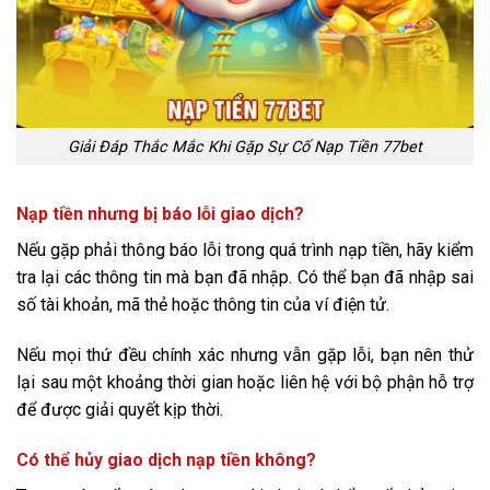
Giải Đáp Thắc Mắc Khi Gặp Sự Cố Nạp Tiền 77bet
Nạp tiền nhưng bị báo lỗi giao dịch?
Nếu gặp phải thông báo lỗi trong quá trình nạp tiền, hãy kiểm
tra lại các thông tin mà bạn đã nhập. Có thể bạn đã nhập sai
số tài khoản, mã thẻ hoặc thông tin của ví điện tử.
Nếu mọi thứ đều chính xác nhưng vẫn gặp lỗi, bạn nên thử
lại sau một khoảng thời gian hoặc liên hệ với bộ phận hỗ trợ
để được giải quyết kịp thời.
Có thể hủy giao dịch nạp tiền không?