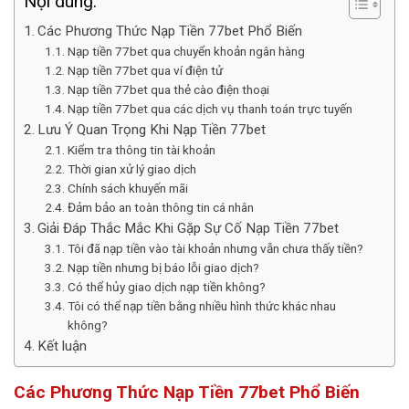
Nội dung:
Các Phương Thức Nạp Tiền 77bet Phổ Biến
Nạp tiền 77bet qua chuyển khoản ngân hàng
Nạp tiền 77bet qua ví điện tử
Nạp tiền 77bet qua thẻ cào điện thoại
Nạp tiền 77bet qua các dịch vụ thanh toán trực tuyến
Lưu Ý Quan Trọng Khi Nạp Tiền 77bet
Kiểm tra thông tin tài khoản
Thời gian xử lý giao dịch
Chính sách khuyến mãi
Đảm bảo an toàn thông tin cá nhân
Giải Đáp Thắc Mắc Khi Gặp Sự Cố Nạp Tiền 77bet
Tôi đã nạp tiền vào tài khoản nhưng vẫn chưa thấy tiền?
Nạp tiền nhưng bị báo lỗi giao dịch?
Có thể hủy giao dịch nạp tiền không?
Tôi có thể nạp tiền bằng nhiều hình thức khác nhau
không?
Kết luận
Các Phương Thức Nạp Tiền 77bet Phổ Biến