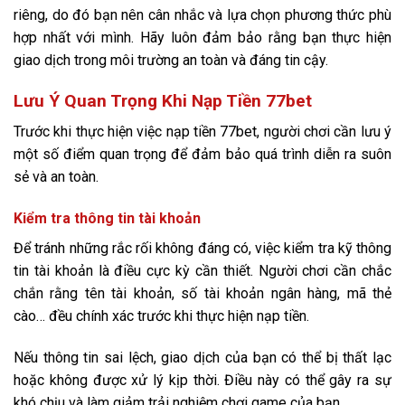
riêng, do đó bạn nên cân nhắc và lựa chọn phương thức phù
hợp nhất với mình. Hãy luôn đảm bảo rằng bạn thực hiện
giao dịch trong môi trường an toàn và đáng tin cậy.
Lưu Ý Quan Trọng Khi Nạp Tiền 77bet
Trước khi thực hiện việc nạp tiền 77bet, người chơi cần lưu ý
một số điểm quan trọng để đảm bảo quá trình diễn ra suôn
sẻ và an toàn.
Kiểm tra thông tin tài khoản
Để tránh những rắc rối không đáng có, việc kiểm tra kỹ thông
tin tài khoản là điều cực kỳ cần thiết. Người chơi cần chắc
chắn rằng tên tài khoản, số tài khoản ngân hàng, mã thẻ
cào… đều chính xác trước khi thực hiện nạp tiền.
Nếu thông tin sai lệch, giao dịch của bạn có thể bị thất lạc
hoặc không được xử lý kịp thời. Điều này có thể gây ra sự
khó chịu và làm giảm trải nghiệm chơi game của bạn.