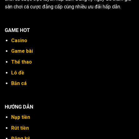
sân chơi cá cược đẳng cấp cùng nhiều ưu đãi hấp dẫn.
GAME HOT
Casino
Game bài
Thể thao
Lô đề
Bắn cá
HƯỚNG DẪN
Nạp tiền
Rút tiền
Đăng ký