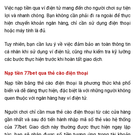
Việc nạp tiền qua ví điện tử mang đến cho người chơi sự tiện
lợi và nhanh chóng. Bạn không cần phải đi ra ngoài để thực
hiện chuyển khoản ngân hàng, chỉ cần sử dụng điện thoại
hoặc máy tính là đủ.
Tuy nhiên, bạn cần lưu ý về việc đảm bảo an toàn thông tin
cá nhân khi sử dụng ví điện tử, cũng như kiểm tra kỹ lưỡng
các bước thực hiện trước khi hoàn tất giao dịch.
Nạp tiền 77bet qua thẻ cào điện thoại
Nạp tiền bằng thẻ cào điện thoại là phương thức khá phổ
biến và dễ dàng thực hiện, đặc biệt là với những người không
quen thuộc với ngân hàng hay ví điện tử.
Người chơi chỉ cần mua thẻ cào điện thoại từ các cửa hàng
gần nhất và sau đó tiến hành nhập mã số thẻ vào hệ thống
của 77bet. Giao dịch này thường được thực hiện ngay lập
tức, bạn sẽ nhận được số tiền tương ứng trong tài khoản