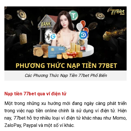
Các Phương Thức Nạp Tiền 77bet Phổ Biến
Nạp tiền 77bet qua ví điện tử
Một trong những xu hướng mới đang ngày càng phát triển
trong việc nạp tiền online chính là sử dụng ví điện tử. Hiện
nay, 77bet hỗ trợ nhiều loại ví điện tử khác nhau như Momo,
ZaloPay, Paypal và một số ví khác.