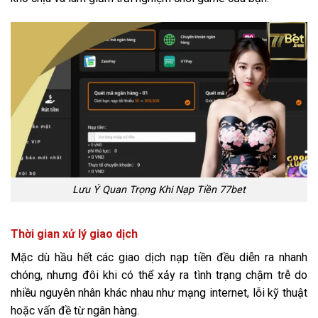
Lưu Ý Quan Trọng Khi Nạp Tiền 77bet
Thời gian xử lý giao dịch
Mặc dù hầu hết các giao dịch nạp tiền đều diễn ra nhanh
chóng, nhưng đôi khi có thể xảy ra tình trạng chậm trễ do
nhiều nguyên nhân khác nhau như mạng internet, lỗi kỹ thuật
hoặc vấn đề từ ngân hàng.