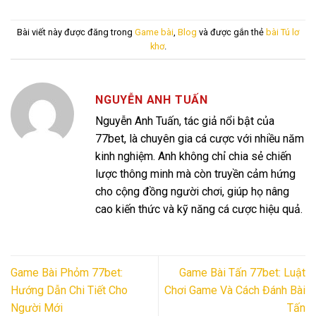
Bài viết này được đăng trong
Game bài
,
Blog
và được gắn thẻ
bài Tú lơ
khơ
.
NGUYỄN ANH TUẤN
Nguyễn Anh Tuấn, tác giả nổi bật của
77bet, là chuyên gia cá cược với nhiều năm
kinh nghiệm. Anh không chỉ chia sẻ chiến
lược thông minh mà còn truyền cảm hứng
cho cộng đồng người chơi, giúp họ nâng
cao kiến thức và kỹ năng cá cược hiệu quả.
Game Bài Phỏm 77bet:
Game Bài Tấn 77bet: Luật
Hướng Dẫn Chi Tiết Cho
Chơi Game Và Cách Đánh Bài
Người Mới
Tấn