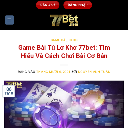
Bỏ
ĐĂNG KÝ
ĐĂNG NHẬP
qua
nội
dung
GAME BÀI
,
BLOG
Game Bài Tú Lơ Khơ 77bet: Tìm
Hiểu Về Cách Chơi Bài Cơ Bản
ĐĂNG VÀO
THÁNG MƯỜI 6, 2024
BỞI
NGUYỄN ANH TUẤN
06
Th10