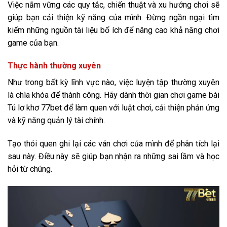
Việc nắm vững các quy tắc, chiến thuật và xu hướng chơi sẽ
giúp bạn cải thiện kỹ năng của mình. Đừng ngần ngại tìm
kiếm những nguồn tài liệu bổ ích để nâng cao khả năng chơi
game của bạn.
Thực hành thường xuyên
Như trong bất kỳ lĩnh vực nào, việc luyện tập thường xuyên
là chìa khóa để thành công. Hãy dành thời gian chơi game bài
Tú lơ khơ 77bet để làm quen với luật chơi, cải thiện phản ứng
và kỹ năng quản lý tài chính.
Tạo thói quen ghi lại các ván chơi của mình để phân tích lại
sau này. Điều này sẽ giúp bạn nhận ra những sai lầm và học
hỏi từ chúng.